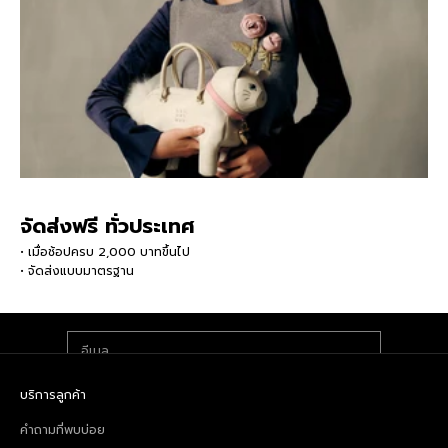
จัดส่งฟรี ทั่วประเทศ
Keep me updated
รับข่าวสารสุดพิเศษก่อนใคร! ทั้งโปรโมชั่นสุดเอ็กซ์คลูซีฟ คอลเลกชัน
• เมื่อช้อปครบ 2,000 บาทขึ้นไป
ใหม่ และเคล็ดลับการแต่งตัวจาก Lyn around – สมัครสมาชิกเลย
• จัดส่งแบบมาตรฐาน
แล้วพบแรงบันดาลใจด้านแฟชั่นที่คุณไม่ควรพลาด!
อีเมล
SUBSCRIBE
บริการลูกค้า
คำถามที่พบบ่อย