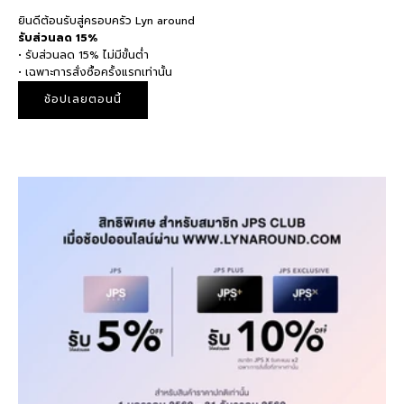
ยินดีต้อนรับสู่ครอบครัว Lyn around
รับส่วนลด 15%
• รับส่วนลด 15% ไม่มีขั้นต่ำ
• เฉพาะการสั่งซื้อครั้งแรกเท่านั้น
ช้อปเลยตอนนี้