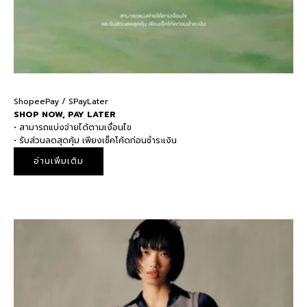
ShopeePay / SPayLater
SHOP NOW, PAY LATER
• สามารถแบ่งจ่ายได้ตามเงื่อนไข
• รับส่วนลดสุดคุ้ม เพียงเช็คโค้ดก่อนชำระเงิน
อ่านเพิ่มเติม