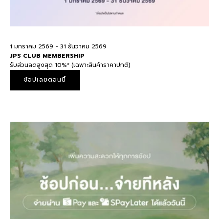
1 มกราคม 2569 - 31 ธันวาคม 2569
JPS CLUB MEMBERSHIP
รับส่วนลดสูงสุด 10%* (เฉพาะสินค้าราคาปกติ)
ช้อปเลยตอนนี้