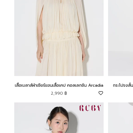
เสื้อเบลาส์ผ้าเชียร์แขนเสื้อเคป คอลเลกชัน Arcadia
กระโปรงสั้
ราคาโปรโมชัน
2,990 ฿