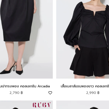
มเข่าทรงพอง คอลเลกชัน Arcadia
เสื้อเบลาส์แขนพองยาว คอลเลกช
ราคาโปรโมชัน
ราคาโปรโมชัน
2,790 ฿
2,990 ฿