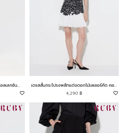
คอลเลกชัน
เดรสสั้นกระโปรงพลีทแต่งดอกไม้เลเซอร์คัต คอล
เลกชัน Arcadia
ราคาโปรโมชัน
4,290 ฿