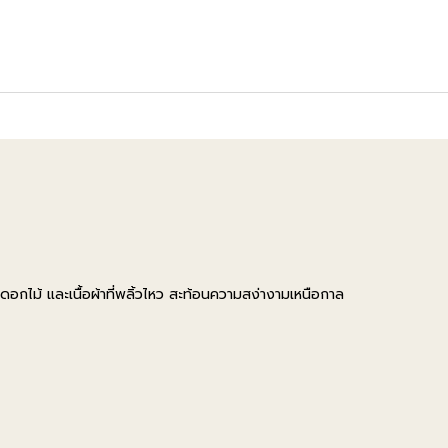
กไม้ และเนื้อผ้าที่พลิ้วไหว สะท้อนความสง่างามเหนือกาล