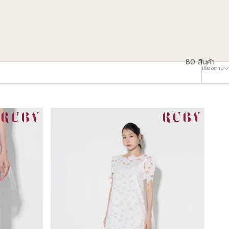
80 สินค้า
เรียงตาม