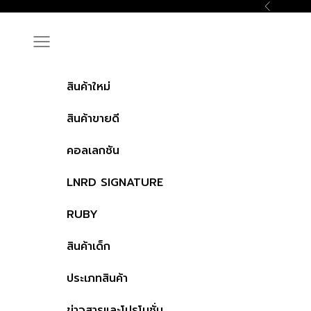
ข้ามไปที่เนื้อหา
ก่อนหน้า
Navigation menu
สินค้าใหม่
สินค้าขายดี
คอลเลกชัน
LNRD SIGNATURE
RUBY
สินค้าเด็ก
ประเภทสินค้า
ข่าวสารและโปรโมชั่น