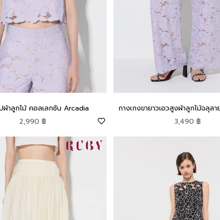
อปผ้าลูกไม้ คอลเลกชัน Arcadia
กางเกงขายาวเอวสูงผ้าลูกไม้ฉลุล
Arcadia
ราคาโปรโมชัน
ราคาโปรโมชัน
2,990 ฿
3,490 ฿