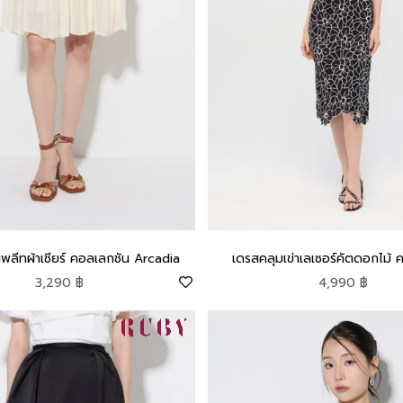
นพลีทผ้าเชียร์ คอลเลกชัน Arcadia
เดรสคลุมเข่าเลเซอร์คัตดอกไม้ 
Arcadia
ราคาโปรโมชัน
ราคาโปรโมชัน
3,290 ฿
4,990 ฿