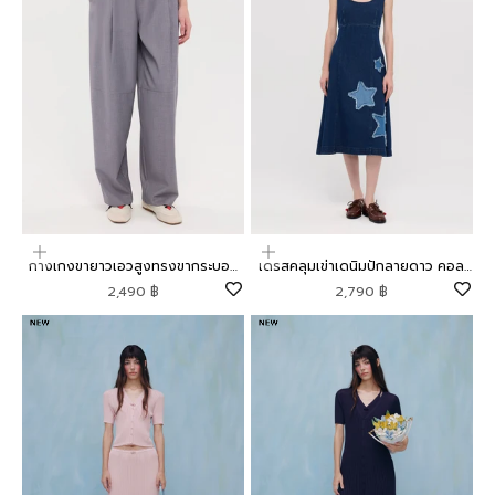
เลือกตัวเลือก
เลือกตัวเลือก
กางเกงขายาวเอวสูงทรงขากระบอก
เดรสคลุมเข่าเดนิมปักลายดาว คอล
คอลเลกชัน Mild Moment
เลกชัน Mild Moment
ราคาโปรโมชัน
ราคาโปรโมชัน
2,490 ฿
2,790 ฿