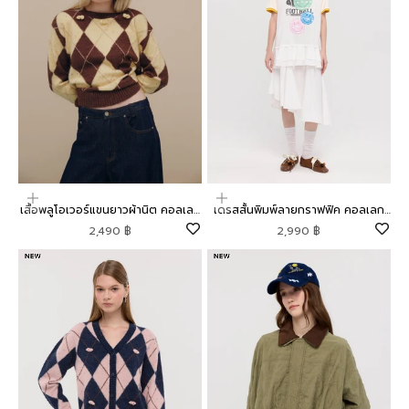
เลือกตัวเลือก
เลือกตัวเลือก
เสื้อพลูโอเวอร์แขนยาวผ้านิต คอลเลก
เดรสสั้นพิมพ์ลายกราฟฟิค คอลเลก
ชัน Mild Moment
ชัน Lyn around x SMILEY
ราคาโปรโมชัน
ราคาโปรโมชัน
2,490 ฿
2,990 ฿