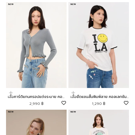
เลือกตัวเลือก
เลือกตัวเลือก
เสื้อคาร์ดิแกนครอปแต่งระบาย คอล
เสื้อยืดแขนสั้นพิมพ์ลาย คอลเลกชัน
เลกชัน Mild Moment
Lyn around x SMILEY
ราคาโปรโมชัน
ราคาโปรโมชัน
2,990 ฿
1,290 ฿