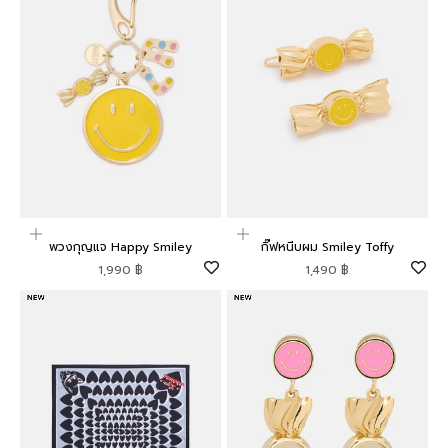
เพิ่มลงในตะกร้าสินค้า
เพิ่มลงในตะกร้าสินค้า
พวงกุญแจ Happy Smiley
กิ๊ฟหนีบผม Smiley Toffy
ราคาโปรโมชัน
ราคาโปรโมชัน
1,990 ฿
1,490 ฿