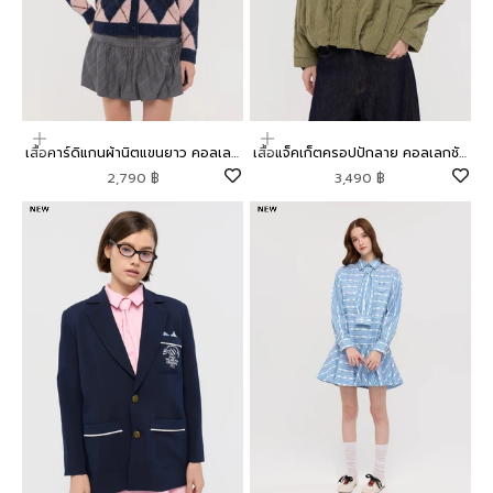
เลือกตัวเลือก
เลือกตัวเลือก
เสื้อคาร์ดิแกนผ้านิตแขนยาว คอลเลก
เสื้อแจ็คเก็ตครอปปักลาย คอลเลกชัน
ชัน Mild Moment
Lyn around x SMILEY
ราคาโปรโมชัน
ราคาโปรโมชัน
2,790 ฿
3,490 ฿