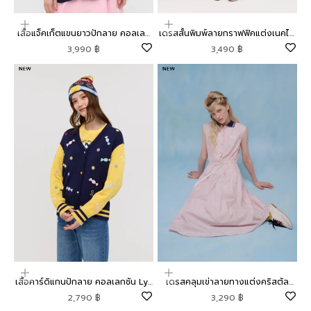
เลือกตัวเลือก
เลือกตัวเลือก
เสื้อแจ็คเก็ตแขนยาวปักลาย คอลเลก
เดรสสั้นพิมพ์ลายกราฟฟิคแต่งเนคไท
ชัน Lyn around x SMILEY
คอลเลกชัน Lyn around x SMILEY
ราคาโปรโมชัน
ราคาโปรโมชัน
3,990 ฿
3,490 ฿
เลือกตัวเลือก
เลือกตัวเลือก
เสื้อคาร์ดิแกนปักลาย คอลเลกชัน Lyn
เดรสคลุมเข่าลายทางแต่งคริสตัล
around x SMILEY
ฮอตฟิกซ์ คอลเลกชัน Mild Moment
ราคาโปรโมชัน
ราคาโปรโมชัน
2,790 ฿
3,290 ฿