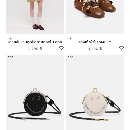
เลือกตัวเลือก
เลือกตัวเลือก
เดรสสั้นแขนกุดปักลายดอกไม้ คอล
รองเท้าผ้าใบ SMILEY
เลกชัน Mild Moment
ราคาโปรโมชัน
ราคาโปรโมชัน
2,790 ฿
3,290 ฿