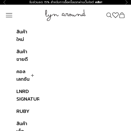
ข้ามไปที่เนื้อหา
รับส่วนลด 15% สำหรับการซื้อครั้งแรกผ่านเว็บไซต์
คลิก!
ก่อนหน้า
ถัด
Lyn around TH
Navigation menu
ค้นหา
ตะกร้าสิ
สินค้า
ใหม่
สินค้า
ขายดี
คอล
เลกชัน
LNRD
SIGNATURE
RUBY
สินค้า