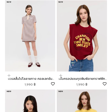
เลือกตัวเลือก
เลือกตัวเลือก
เดรสสั้นโปโลลายทาง คอลเลกชัน
เสื้อครอปแขนกุดพิมพ์ลายกราฟฟิค
Mild Moment
คอลเลกชัน Lyn around x SMILEY
ราคาโปรโมชัน
ราคาโปรโมชัน
1,990 ฿
1,990 ฿