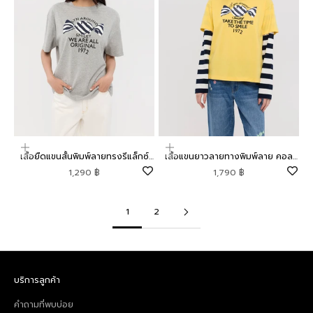
เลือกตัวเลือก
เลือกตัวเลือก
เสื้อยืดแขนสั้นพิมพ์ลายทรงรีแล็กซ์
เสื้อแขนยาวลายทางพิมพ์ลาย คอล
คอลเลกชัน Lyn around x SMILEY
เลกชัน Lyn around x SMILEY
ราคาโปรโมชัน
ราคาโปรโมชัน
1,290 ฿
1,790 ฿
1
2
บริการลูกค้า
คำถามที่พบบ่อย