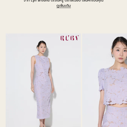
จาก Lyn around ดีไซน์หรู ดีเทลเฉียบ เสน่ห์ที่เป็นคุณ
ดูเพิ่มเติม