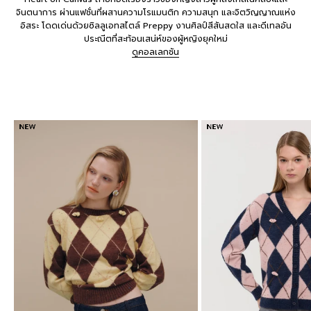
จินตนาการ ผ่านแฟชั่นที่ผสานความโรแมนติก ความสนุก และจิตวิญญาณแห่ง
อิสระ โดดเด่นด้วยซิลลูเอทสไตล์ Preppy งานศิลป์สีสันสดใส และดีเทลอัน
ประณีตที่สะท้อนเสน่ห์ของผู้หญิงยุคใหม่
ดูคอลเลกชัน