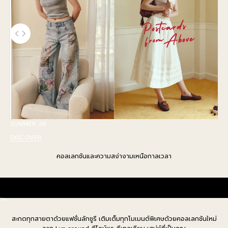
ใช้ปุ่มลูกศรซ้าย และ ขวาเพื่อเลื่อนดูภาพก่อนและหลัง
SUMMER 26
DISCOVER
คอลเลกชันและความสง่างามเหนือกาลเวลา
RUBY
ไปที่รายการ 1
ไปที่รายการ 2
สะกดทุกสายตาด้วยแฟชั่นลักชูรี เติมเต็มทุกโมเมนต์พิเศษด้วยคอลเลกชันใหม่