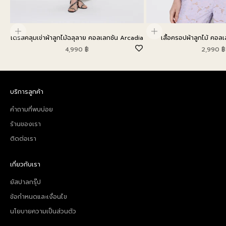
เลือกตัวเลือก
เลือกตัวเลือก
เดรสคลุมเข่าผ้าลูกไม้ฉลุลาย คอลเลกชัน Arcadia
เสื้อครอปผ้าลูกไม้ คอล
ราคาโปรโมชัน
ราคาโปรโ
4,990 ฿
2,990 ฿
บริการลูกค้า
คำถามที่พบบ่อย
ร้านของเรา
ติดต่อเรา
เกี่ยวกับเรา
ยัสปาลกรุ๊ป
ข้อกำหนดและเงื่อนไข
นโยบายความเป็นส่วนตัว