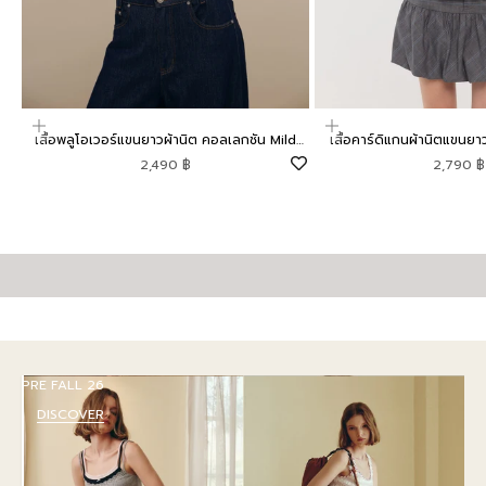
เลือกตัวเลือก
เลือกตัวเลือก
เสื้อพลูโอเวอร์แขนยาวผ้านิต คอลเลกชัน Mild
เสื้อคาร์ดิแกนผ้านิตแขนย
Moment
Moment
ราคาโปรโมชัน
ราคาโปรโ
2,490 ฿
2,790 ฿
กระเป๋า
เครื่องประดับ
รองเท้า
PRE FALL 26
DISCOVER