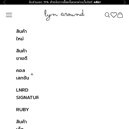
ข้ามไปที่เนื้อหา
รับส่วนลด 15% สำหรับการซื้อครั้งแรกผ่านเว็บไซต์
คลิก!
ก่อนหน้า
ถัด
Lyn around TH
Navigation menu
ค้นหา
ตะกร้าสิ
สินค้า
ใหม่
สินค้า
ขายดี
คอล
เลกชัน
LNRD
SIGNATURE
RUBY
สินค้า