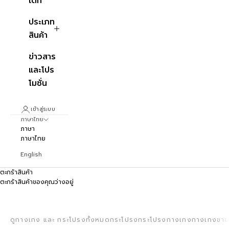
เด็ก
ประเภท
สินค้า
ข่าวสาร
และโปร
โมชั่น
เข้าสู่ระบบ
ภาษาไทย
ภาษา
ภาษาไทย
English
ตะกร้าสินค้า
ตะกร้าสินค้าของคุณว่างอยู่
ชุดรอมเปอร์
รอมเปอร์ ชุดกางเกงขาสั้น ใส่สบาย ครบจบในลุคเดียว
ดูกางเกง และ กระโปรงทั้งหมด
กระโปรง
กระโปรงกางเกง
กางเกงขาย