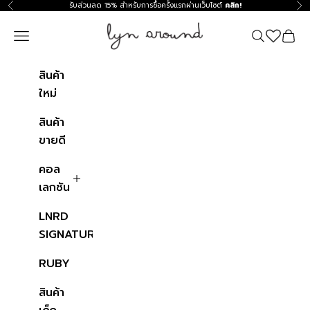
ข้ามไปที่เนื้อหา
รับส่วนลด 15% สำหรับการซื้อครั้งแรกผ่านเว็บไซต์
คลิก!
ก่อนหน้า
ถัด
Lyn around TH
Navigation menu
ค้นหา
ตะกร้าสิ
สินค้า
ใหม่
สินค้า
ขายดี
คอล
เลกชัน
LNRD
SIGNATURE
RUBY
สินค้า