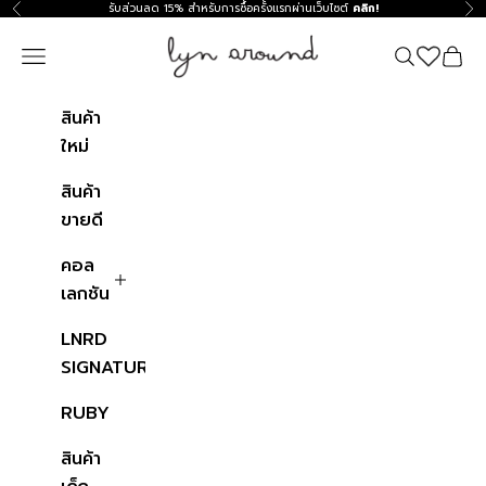
ข้ามไปที่เนื้อหา
รับส่วนลด 15% สำหรับการซื้อครั้งแรกผ่านเว็บไซต์
คลิก!
ก่อนหน้า
ถัด
Lyn around TH
Navigation menu
ค้นหา
ตะกร้าสิ
สินค้า
ใหม่
สินค้า
ขายดี
คอล
เลกชัน
LNRD
SIGNATURE
RUBY
สินค้า