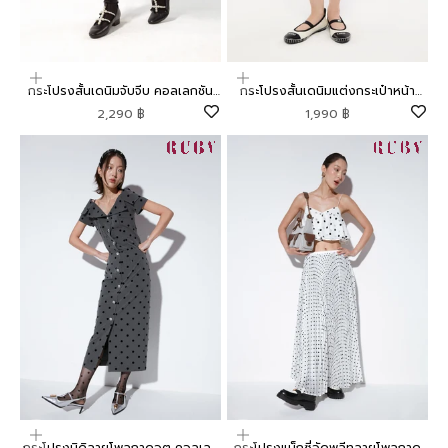
เลือกตัวเลือก
เลือกตัวเลือก
กระโปรงสั้นเดนิมจับจีบ คอลเลกชัน
กระโปรงสั้นเดนิมแต่งกระเป๋าหน้า
Basic Denim
คอลเลกชัน Basic Denim
ราคาโปรโมชัน
ราคาโปรโมชัน
2,290 ฿
1,990 ฿
เลือกตัวเลือก
เลือกตัวเลือก