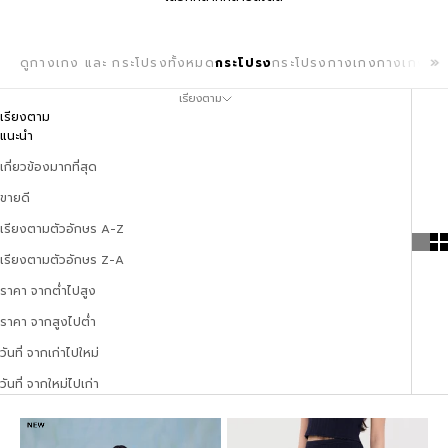
»
ดูกางเกง และ กระโปรงทั้งหมด
กระโปรง
กระโปรงกางเกง
กางเกงขา
เรียงตาม
เรียงตาม
แนะนำ
เกี่ยวข้องมากที่สุด
ขายดี
เรียงตามตัวอักษร A-Z
เรียงตามตัวอักษร Z-A
ราคา จากต่ำไปสูง
ราคา จากสูงไปต่ำ
วันที่ จากเก่าไปใหม่
วันที่ จากใหม่ไปเก่า