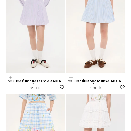
เลือกตัวเลือก
เลือกตัวเลือก
กระโปรงสั้นเอวสูงลายทาง คอลเลก
กระโปรงสั้นเอวสูงลายทาง คอลเลก
ชัน LNRD Signature
ชัน LNRD Signature
ราคาโปรโมชัน
ราคาโปรโมชัน
990 ฿
990 ฿