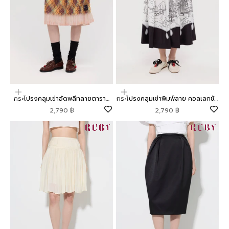
เลือกตัวเลือก
เลือกตัวเลือก
กระโปรงคลุมเข่าอัดพลีทลายตาราง
กระโปรงคลุมเข่าพิมพ์ลาย คอลเลกชัน
ทาร์ทัน คอลเลกชัน La Femme
La Femme Demure
ราคาโปรโมชัน
ราคาโปรโมชัน
2,790 ฿
2,790 ฿
Demure