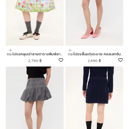
เลือกตัวเลือก
เลือกตัวเลือก
กระโปรงคลุมเข่าลายตารางพิมพ์ลาย
กระโปรงสั้นแต่งระบาย คอลเลกชัน
ดอกไม้ คอลเลกชัน You Are Magic
You Are Magic
ราคาโปรโมชัน
ราคาโปรโมชัน
2,790 ฿
2,490 ฿