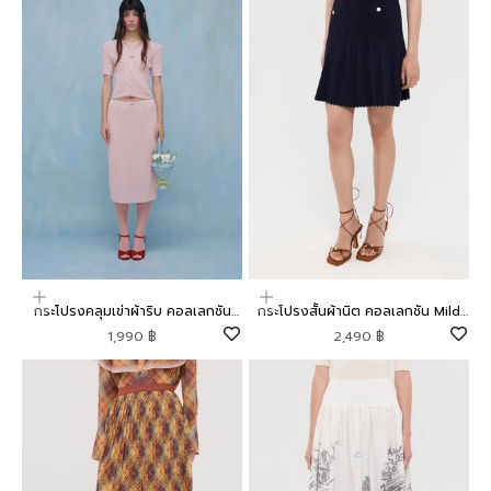
เลือกตัวเลือก
เลือกตัวเลือก
กระโปรงคลุมเข่าผ้าริบ คอลเลกชัน
กระโปรงสั้นผ้านิต คอลเลกชัน Mild
Mild Moment
Moment
ราคาโปรโมชัน
ราคาโปรโมชัน
1,990 ฿
2,490 ฿