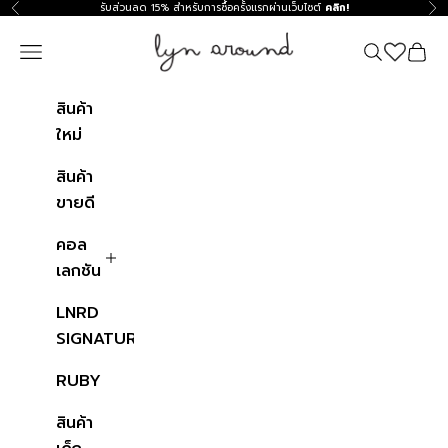
ข้ามไปที่เนื้อหา
รับส่วนลด 15% สำหรับการซื้อครั้งแรกผ่านเว็บไซต์
คลิก!
ก่อนหน้า
ถัด
Lyn around TH
Navigation menu
ค้นหา
ตะกร้าสิ
สินค้า
ใหม่
สินค้า
ขายดี
คอล
เลกชัน
LNRD
SIGNATURE
RUBY
สินค้า