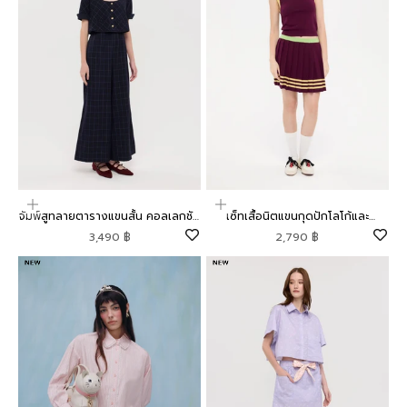
เลือกตัวเลือก
เลือกตัวเลือก
จัมพ์สูทลายตารางแขนสั้น คอลเลกชัน
เซ็ทเสื้อนิตแขนกุดปักโลโก้และ
You Are Magic
กระโปรงสั้นอัดพลีท คอลเลกชัน You
ราคาโปรโมชัน
ราคาโปรโมชัน
3,490 ฿
2,790 ฿
Are Magic