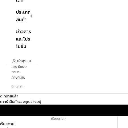
เด็ก
ประเภท
สินค้า
ข่าวสาร
และโปร
โมชั่น
เข้าสู่ระบบ
ภาษาไทย
ภาษา
ภาษาไทย
English
ตะกร้าสินค้า
ดูชุดเซ็ท และ ชุดว่ายน้ำทั้งหมด
ตะกร้าสินค้าของคุณว่างอยู่
เตรียมพร้อมสำหรับการพักผ่อนที่ริมทะเลหรือปาร์ตี้ในสระว่ายน้ำ ด้วยเซ็ตและ
ชุดว่ายน้ำที่มอบความสวยงามและความสบายในทุกสัมผัส
เรียงตาม
เรียงตาม