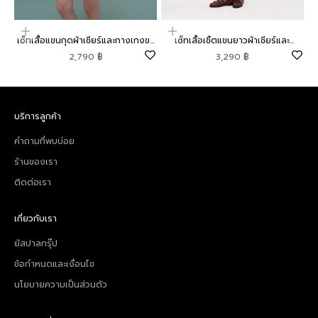
เลือกตัวเลือก
เลือกตัวเลือก
เซ็ทเสื้อแขนกุดผ้าเชียร์และกางเกงขา
เซ็ทเสื้อเชิ้ตแขนยาวผ้าเชียร์และ
สั้น คอลเลกชัน Nomad's Grace
กางเกงขาสั้น คอลเลกชัน Garden
ราคาโปรโมชัน
ราคาโปรโมชัน
2,790 ฿
3,290 ฿
Poetry
บริการลูกค้า
คำถามที่พบบ่อย
ร้านของเรา
ติดต่อเรา
เกี่ยวกับเรา
ยัสปาลกรุ๊ป
ข้อกำหนดและเงื่อนไข
นโยบายความเป็นส่วนตัว